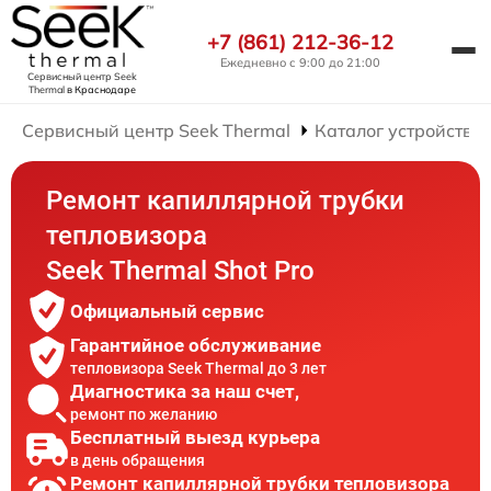
+7 (861) 212-36-12
Ежедневно с 9:00 до 21:00
Сервисный центр Seek
Thermal
в Краснодаре
Сервисный центр Seek Thermal
Каталог устройств
Ремонт капиллярной трубки
тепловизора
Seek Thermal Shot Pro
Официальный сервис
Гарантийное обслуживание
тепловизора Seek Thermal до 3 лет
Диагностика за наш счет,
ремонт по желанию
Бесплатный выезд курьера
в день обращения
Ремонт капиллярной трубки тепловизора