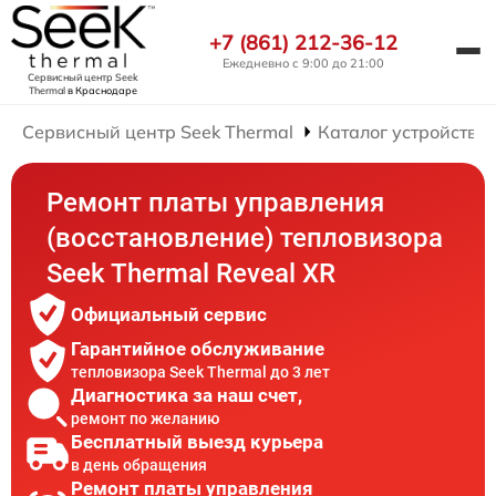
+7 (861) 212-36-12
Ежедневно с 9:00 до 21:00
Сервисный центр Seek
Thermal
в Краснодаре
Сервисный центр Seek Thermal
Каталог устройств
Ремонт платы управления
(восстановление) тепловизора
Seek Thermal Reveal XR
Официальный сервис
Гарантийное обслуживание
тепловизора Seek Thermal до 3 лет
Диагностика за наш счет,
ремонт по желанию
Бесплатный выезд курьера
в день обращения
Ремонт платы управления