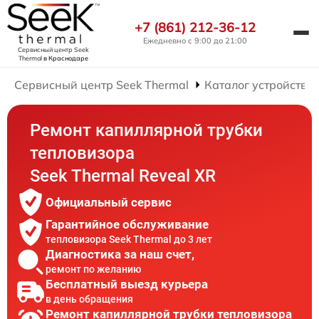
+7 (861) 212-36-12
Ежедневно с 9:00 до 21:00
Сервисный центр Seek
Thermal
в Краснодаре
Сервисный центр Seek Thermal
Каталог устройств
Ремонт капиллярной трубки
тепловизора
Seek Thermal Reveal XR
Официальный сервис
Гарантийное обслуживание
тепловизора Seek Thermal до 3 лет
Диагностика за наш счет,
ремонт по желанию
Бесплатный выезд курьера
в день обращения
Ремонт капиллярной трубки тепловизора