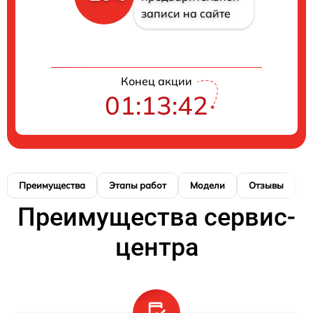
записи на сайте
Конец акции
01:13:41
Преимущества
Этапы работ
Модели
Отзывы
К
Преимущества сервис-
центра