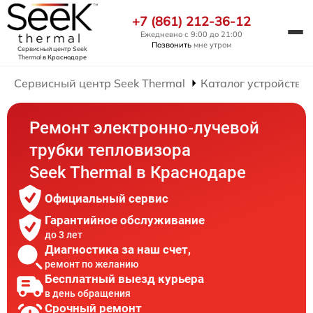
+7 (861) 212-36-12
Ежедневно с 9:00 до 21:00
Позвонить
мне утром
Сервисный центр Seek
Thermal
в Краснодаре
Сервисный центр Seek Thermal
Каталог устройств
Ремонт электронно-лучевой
трубки тепловизора
Seek Thermal в Краснодаре
Официальный сервис
Гарантийное обслуживание
до 3 лет
Диагностика за наш счет,
ремонт по желанию
Бесплатный выезд курьера
в день обращения
Срочный ремонт