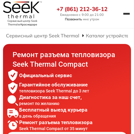
+7 (861) 212-36-12
Ежедневно с 9:00 до 21:00
Позвонить
мне утром
Сервисный центр Seek
Thermal
в Краснодаре
Сервисный центр Seek Thermal
Каталог устройств
Ремонт разъема тепловизора
Seek Thermal Compact
Официальный сервис
Гарантийное обслуживание
тепловизора Seek Thermal до 3 лет
Диагностика за наш счет,
ремонт по желанию
Бесплатный выезд курьера
в день обращения
Ремонт разъема тепловизора
Seek Thermal Compact от 35 минут