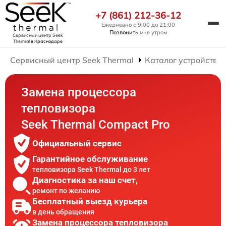
+7 (861) 212-36-12
Ежедневно с 9:00 до 21:00
Позвонить
мне утром
Сервисный центр Seek
Thermal
в Краснодаре
Сервисный центр Seek Thermal
Каталог устройств
Замена процессора
тепловизора
Seek Thermal Compact Pro
Официальный сервис
Гарантийное обслуживание
тепловизора Seek Thermal до 3 лет
Диагностика за наш счет,
ремонт по желанию
Бесплатный выезд курьера
в день обращения
Замена процессора тепловизора