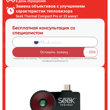
в день обращения
Замена объективов с улучшением
характеристик тепловизора
Seek Thermal Compact Pro от 35 минут
Бесплатная консультация со
специалистом
Оставить заявку
Нажимая на кнопку "Оставить заявку" Вы соглашаетесь c
политикой
конфиденциальности