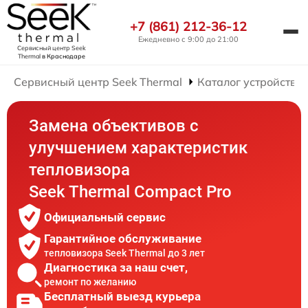
+7 (861) 212-36-12
Ежедневно с 9:00 до 21:00
Сервисный центр Seek
Thermal
в Краснодаре
Сервисный центр Seek Thermal
Каталог устройств
Замена объективов с
улучшением характеристик
тепловизора
Seek Thermal Compact Pro
Официальный сервис
Гарантийное обслуживание
тепловизора Seek Thermal до 3 лет
Диагностика за наш счет,
ремонт по желанию
Бесплатный выезд курьера