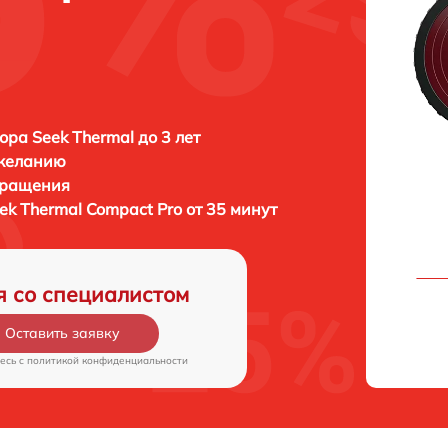
ора Seek Thermal до 3 лет
 желанию
бращения
ek Thermal Compact Pro от 35 минут
я со специалистом
Оставить заявку
есь c
политикой конфиденциальности